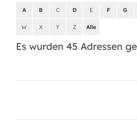
A
B
C
D
E
F
G
W
X
Y
Z
Alle
Es wurden 45 Adressen g