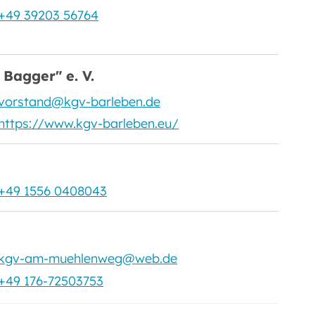
+49 39203 56764
Bagger" e. V.
vorstand@kgv-barleben.de
https://www.kgv-barleben.eu/
+49 1556 0408043
kgv-am-muehlenweg@web.de
+49 176-72503753