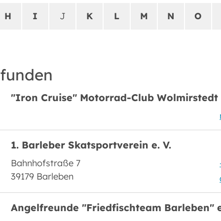
H
I
J
K
L
M
N
O
efunden
"Iron Cruise" Motorrad-Club Wolmirstedt e
1. Barleber Skatsportverein e. V.
Bahnhofstraße 7
39179 Barleben
Angelfreunde "Friedfischteam Barleben" e