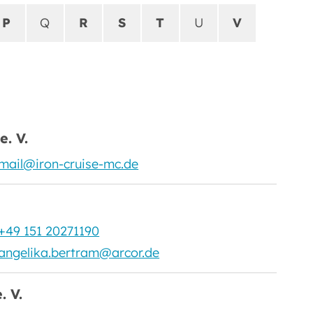
P
Q
R
S
T
U
V
. V.
mail@iron-cruise-mc.de
+49 151 20271190
angelika.bertram@arcor.de
. V.