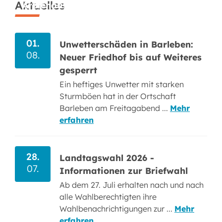
Aktuelles
Ärztehaus Barleben noch verfügbar
04.
01.
Unwetterschäden in Barleben:
08.
08.
Neuer Friedhof bis auf Weiteres
gesperrt
Ein heftiges Unwetter mit starken
Sturmböen hat in der Ortschaft
Barleben am Freitagabend ...
Mehr
erfahren
28.
Landtagswahl 2026 -
07.
Informationen zur Briefwahl
Ab dem 27. Juli erhalten nach und nach
alle Wahlberechtigten ihre
Wahlbenachrichtigungen zur ...
Mehr
erfahren