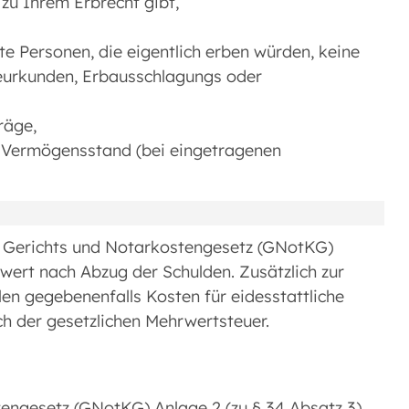
zu Ihrem Erbrecht gibt,
 Personen, die eigentlich erben würden, keine
beurkunden, Erbausschlagungs oder
räge,
n Vermögensstand (bei eingetragenen
m Gerichts und Notarkostengesetz (GNotKG)
wert nach Abzug der Schulden. Zusätzlich zur
llen gegebenenfalls Kosten für eidesstattliche
h der gesetzlichen Mehrwertsteuer.
engesetz (GNotKG) Anlage 2 (zu § 34 Absatz 3)