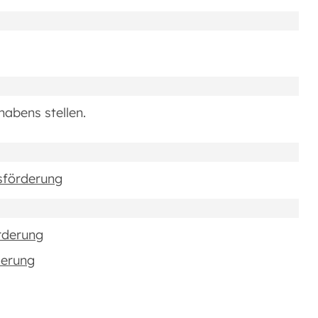
abens stellen.
sförderung
rderung
derung